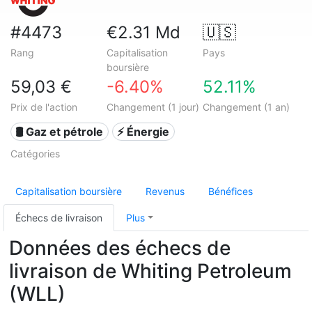
#4473
€2.31 Md
🇺🇸
Rang
Capitalisation
Pays
boursière
59,03 €
-6.40%
52.11%
Prix de l'action
Changement (1 jour)
Changement (1 an)
🛢 Gaz et pétrole
⚡ Énergie
Catégories
Capitalisation boursière
Revenus
Bénéfices
Échecs de livraison
Plus
Données des échecs de
livraison de Whiting Petroleum
(WLL)