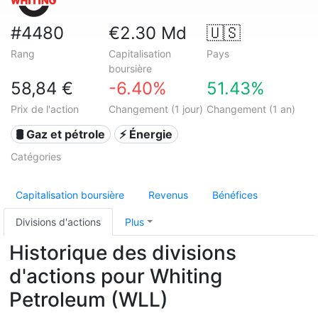
#4480
€2.30 Md
🇺🇸
Rang
Capitalisation
Pays
boursière
58,84 €
-6.40%
51.43%
Prix de l'action
Changement (1 jour)
Changement (1 an)
🛢 Gaz et pétrole
⚡ Énergie
Catégories
Capitalisation boursière
Revenus
Bénéfices
Divisions d'actions
Plus
Historique des divisions
d'actions pour Whiting
Petroleum (WLL)