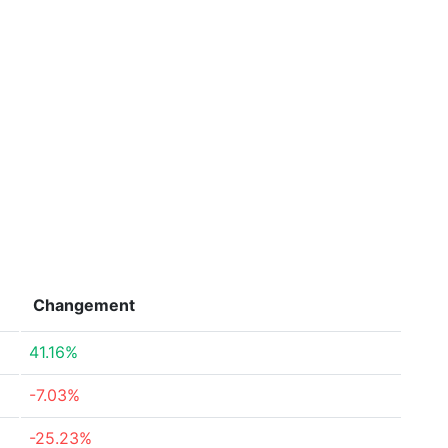
Changement
41.16%
-7.03%
-25.23%