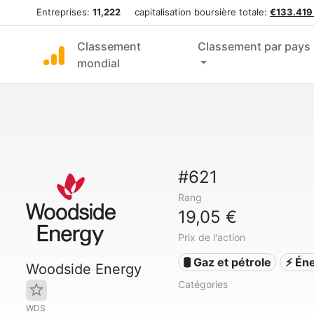
Entreprises:
11,222
capitalisation boursière totale:
€133.419
Classement
Classement par pays
mondial
#621
Rang
19,05 €
Prix de l'action
🛢 Gaz et pétrole
⚡ Én
Woodside Energy
Catégories
WDS