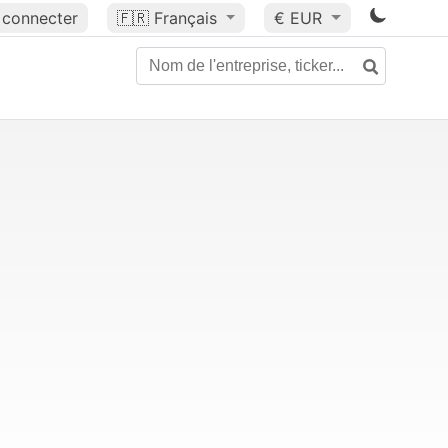
 connecter
🇫🇷
Français
€ EUR