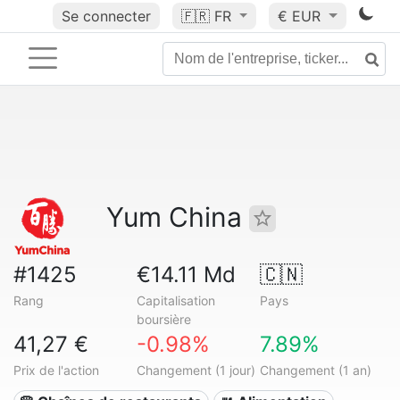
Se connecter
🇫🇷
FR
€ EUR
Yum China
#1425
€14.11 Md
🇨🇳
Rang
Capitalisation
Pays
boursière
41,27 €
-0.98%
7.89%
Prix de l'action
Changement (1 jour)
Changement (1 an)