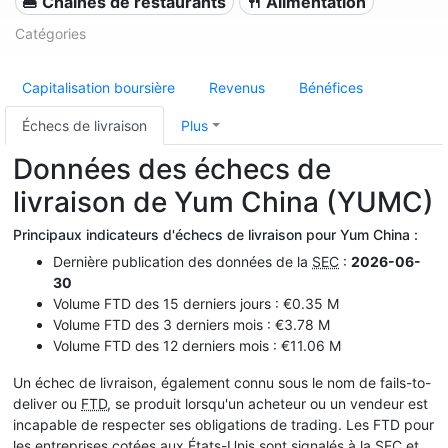
🍔 Chaînes de restaurants
🍴 Alimentation
Catégories
Capitalisation boursière
Revenus
Bénéfices
Échecs de livraison
Plus
Données des échecs de
livraison de Yum China (YUMC)
Principaux indicateurs d'échecs de livraison pour Yum China :
Dernière publication des données de la
SEC
:
2026-06-
30
Volume FTD des 15 derniers jours : €0.35 M
Volume FTD des 3 derniers mois : €3.78 M
Volume FTD des 12 derniers mois : €11.06 M
Un échec de livraison, également connu sous le nom de fails-to-
deliver ou
FTD
, se produit lorsqu'un acheteur ou un vendeur est
incapable de respecter ses obligations de trading. Les FTD pour
les entreprises cotées aux États-Unis sont signalés à la
SEC
et