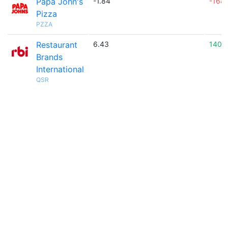
Papa John's
-1.84
-168
Pizza
PZZA
Restaurant
6.43
140.
Brands
International
QSR