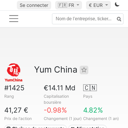
Se connecter
🇫🇷
FR
€ EUR
Yum China
#1425
€14.11 Md
🇨🇳
Rang
Capitalisation
Pays
boursière
41,27 €
-0.98%
4.82%
Prix de l'action
Changement (1 jour)
Changement (1 an)