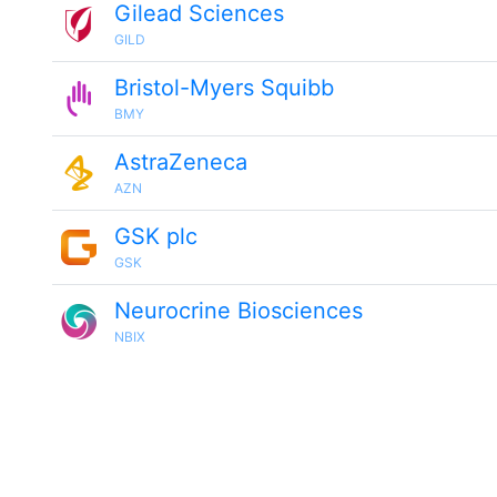
Gilead Sciences
GILD
Bristol-Myers Squibb
BMY
AstraZeneca
AZN
GSK plc
GSK
Neurocrine Biosciences
NBIX