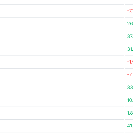
-7
26
37
31
-1
-7
3
10
1.
41