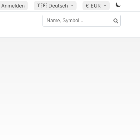
Anmelden
🇩🇪
Deutsch
€ EUR