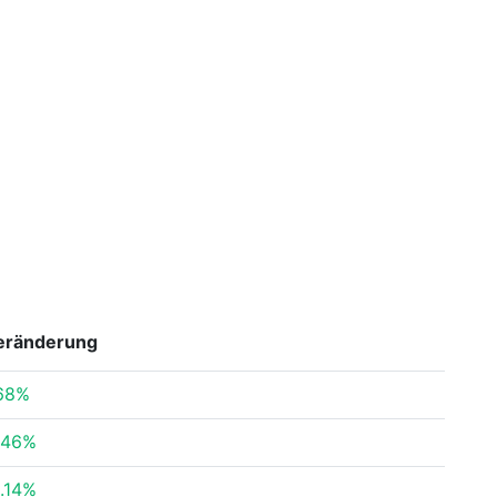
eränderung
68%
.46%
.14%