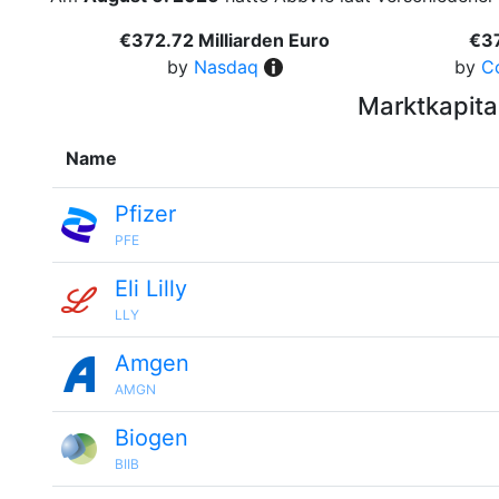
€372.72 Milliarden Euro
€37
by
Nasdaq
by
C
Marktkapita
Name
Pfizer
PFE
Eli Lilly
LLY
Amgen
AMGN
Biogen
BIIB