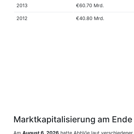
2013
€60.70 Mrd.
2012
€40.80 Mrd.
Marktkapitalisierung am Ende
Am
August 6. 2026
hatte AbbVie laut verschiedener 