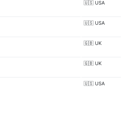
🇺🇸
USA
🇺🇸
USA
🇬🇧
UK
🇬🇧
UK
🇺🇸
USA