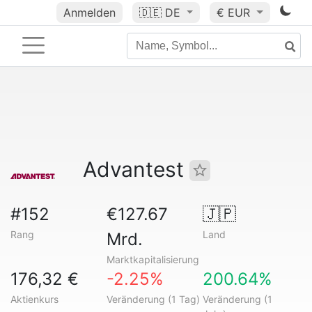
Anmelden
🇩🇪
DE
€ EUR
Advantest
#152
€127.67
🇯🇵
Rang
Land
Mrd.
Marktkapitalisierung
176,32 €
-2.25%
200.64%
Aktienkurs
Veränderung (1 Tag)
Veränderung (1