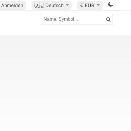
Anmelden
🇩🇪
Deutsch
€ EUR