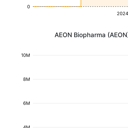
0
202
AEON Biopharma (AEON) 
10M
8M
6M
4M