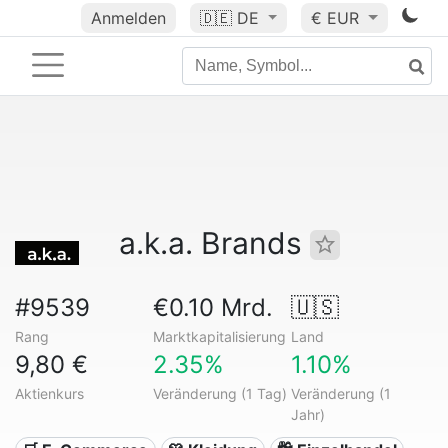
Anmelden
🇩🇪
DE
€ EUR
a.k.a. Brands
#9539
€0.10 Mrd.
🇺🇸
Rang
Marktkapitalisierung
Land
9,80 €
2.35%
1.10%
Aktienkurs
Veränderung (1 Tag)
Veränderung (1
Jahr)