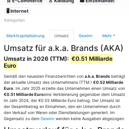
🛒 E-Commerce
👚 Kleidung
🛍️ Einzelhandel
🖥️ Internet
Kategorien
Marktkapitalisierung
Umsatz
Gewinn
Mehr
Umsatz für a.k.a. Brands (AKA)
Umsatz in 2026 (TTM):
€0.51 Milliarde
Euro
Gemäß den neuesten Finanzberichten von
a.k.a. Brands
beträgt
der aktuelle Umsatz des Unternehmens (TTM
)
€0.52 Milliarde
Euro
. Im Jahr 2025 erzielte das Unternehmen einen Umsatz von
€0.51 Milliarde Euro
eine Verkleinerung gegenüber dem Umsatz
im Jahr 2024, der €0.55 Milliarde Euro betrug. Der Umsatz ist
der Gesamtbetrag an Einnahmen, den ein Unternehmen durch
den Verkauf von Waren oder Dienstleistungen generiert. Im
Gegensatz zu dem
Gewinn
werden keine Ausgaben abgezogen.