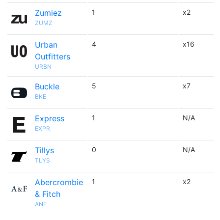
Zumiez
1
x2
ZUMZ
Urban
4
x16
Outfitters
URBN
Buckle
5
x7
BKE
Express
1
N/A
EXPR
Tillys
0
N/A
TLYS
Abercrombie
1
x2
& Fitch
ANF