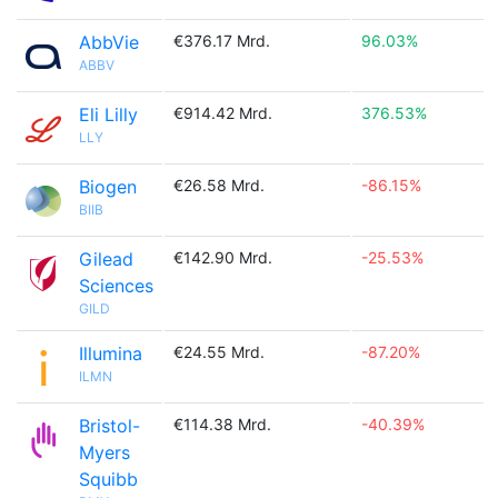
AbbVie
€376.17 Mrd.
96.03%
ABBV
Eli Lilly
€914.42 Mrd.
376.53%
LLY
Biogen
€26.58 Mrd.
-86.15%
BIIB
Gilead
€142.90 Mrd.
-25.53%
Sciences
GILD
Illumina
€24.55 Mrd.
-87.20%
ILMN
Bristol-
€114.38 Mrd.
-40.39%
Myers
Squibb