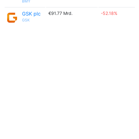
BMY
GSK plc
€91.77 Mrd.
-52.18%
GSK