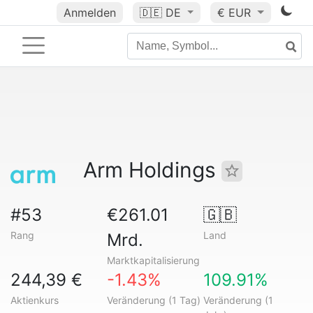
Anmelden
🇩🇪
DE
€ EUR
Arm Holdings
#53
€261.01
🇬🇧
Rang
Land
Mrd.
Marktkapitalisierung
244,39 €
-1.43%
109.91%
Aktienkurs
Veränderung (1 Tag)
Veränderung (1