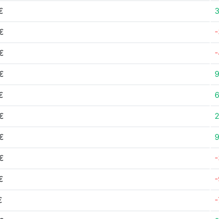
€
3
€
-
€
-
€
€
€
2
€
9
€
-
€
-
€
-