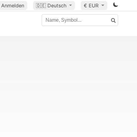
Anmelden
🇩🇪
Deutsch
€ EUR