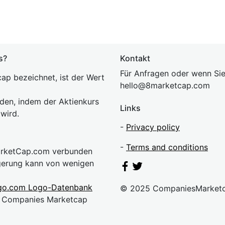
s?
Kontakt
Für Anfragen oder wenn Sie
ap bezeichnet, ist der Wert
hel
lo@8market
cap.com
rden, indem der Aktienkurs
Links
 wird.
-
Privacy policy
-
Terms and conditions
MarketCap.com verbunden
gerung kann von wenigen
go.com Logo-Datenbank
© 2025 CompaniesMarket
n. Companies Marketcap