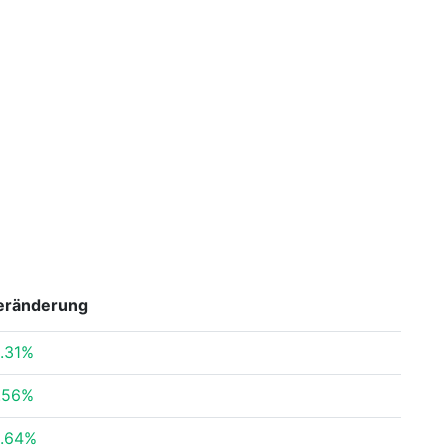
eränderung
.31%
.56%
.64%