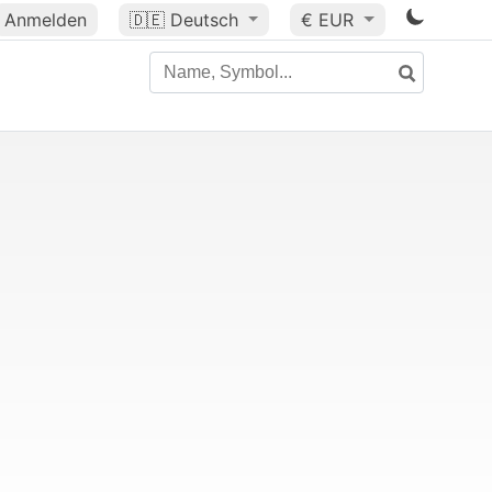
Anmelden
🇩🇪
Deutsch
€ EUR