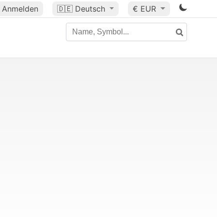
Anmelden
🇩🇪
Deutsch
€ EUR