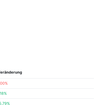
eränderung
100%
.18%
5.79%