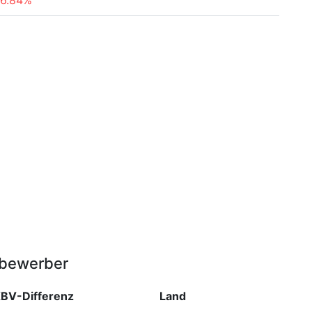
16.84%
tbewerber
BV-Differenz
Land