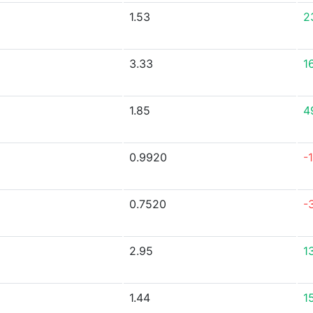
1.53
2
3.33
1
1.85
4
0.9920
-
0.7520
-
2.95
1
1.44
1