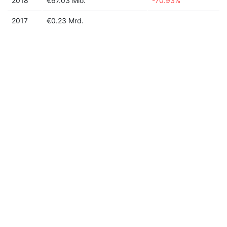
2018
€67.03 Mio.
-70.93%
2017
€0.23 Mrd.