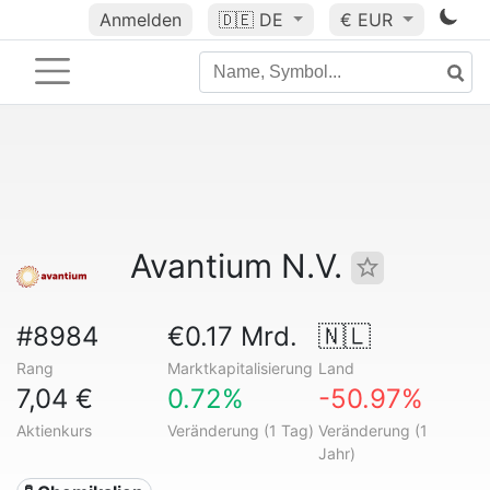
Anmelden
🇩🇪
DE
€ EUR
Avantium N.V.
#8984
€0.17 Mrd.
🇳🇱
Rang
Marktkapitalisierung
Land
7,04 €
0.72%
-50.97%
Aktienkurs
Veränderung (1 Tag)
Veränderung (1
Jahr)