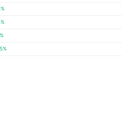
5%
2%
6%
65%