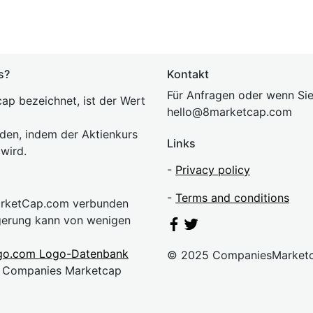
s?
Kontakt
Für Anfragen oder wenn Sie
ap bezeichnet, ist der Wert
hel
lo@8market
cap.com
rden, indem der Aktienkurs
Links
 wird.
-
Privacy policy
-
Terms and conditions
MarketCap.com verbunden
gerung kann von wenigen
go.com Logo-Datenbank
© 2025 CompaniesMarket
n. Companies Marketcap