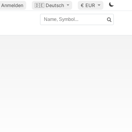
Anmelden
🇩🇪
Deutsch
€ EUR