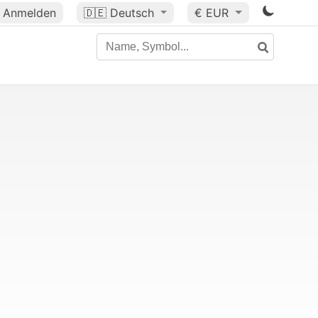
Anmelden
🇩🇪
Deutsch
€ EUR