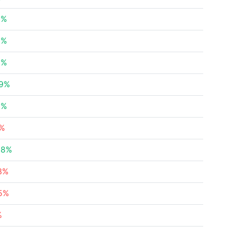
6%
6%
3%
89%
2%
7%
88%
63%
95%
%