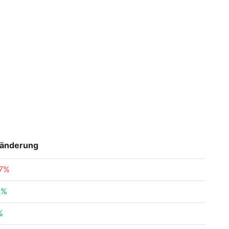
änderung
87%
4%
%