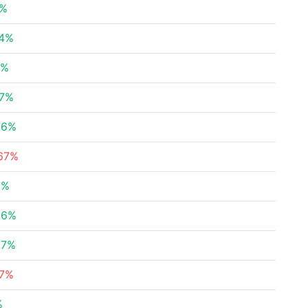
1%
94%
9%
27%
56%
.67%
3%
36%
27%
07%
%