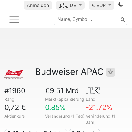
Anmelden
🇩🇪
DE
€ EUR
Budweiser APAC
#1960
€9.51 Mrd.
🇭🇰
Rang
Marktkapitalisierung
Land
0,72 €
0.85%
-21.72%
Aktienkurs
Veränderung (1 Tag)
Veränderung (1
Jahr)