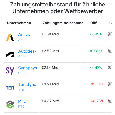
Zahlungsmittelbestand für ähnliche
Unternehmen oder Wettbewerber
Unternehmen
Zahlungsmittelbestand
Diff.
La
Ansys
€1.58 Mrd.
29.99%
🇺
ANSS
Autodesk
€2.52 Mrd.
107.87%
🇺
ADSK
Synopsys
€2.14 Mrd.
76.62%
🇺
SNPS
Teradyne
€0.21 Mrd.
-82.54%
🇺
TER
PTC
€0.37 Mrd.
-68.78%
🇺
PTC