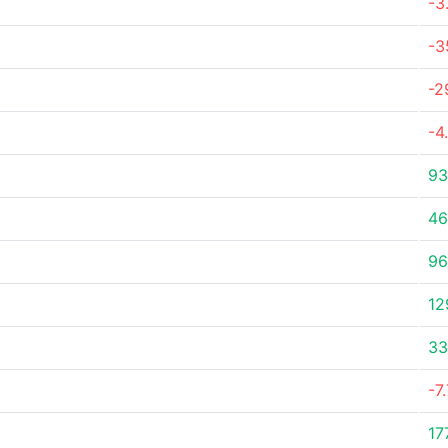
-3
-3
-2
-4
93
46
9
12
33
-7
17