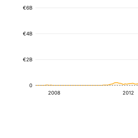
€6B
€4B
€2B
0
2008
2012