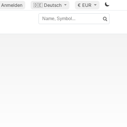
Anmelden
🇩🇪
Deutsch
€ EUR