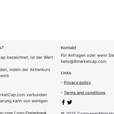
s?
Kontakt
Für Anfragen oder wenn Sie
ap bezeichnet, ist der Wert
hel
lo@8market
cap.com
rden, indem der Aktienkurs
Links
 wird.
-
Privacy policy
-
Terms and conditions
MarketCap.com verbunden
gerung kann von wenigen
go.com Logo-Datenbank
© 2025 CompaniesMarket