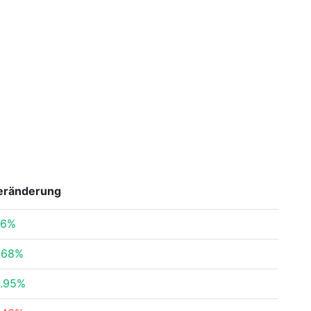
eränderung
16%
.68%
.95%