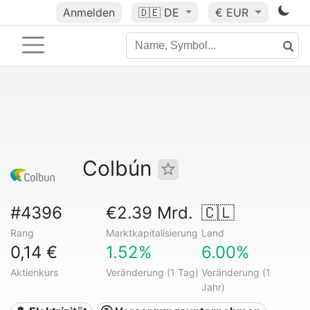
Anmelden
🇩🇪
DE
€ EUR
Colbún
#4396
€2.39 Mrd.
🇨🇱
Rang
Marktkapitalisierung
Land
0,14 €
1.52%
6.00%
Aktienkurs
Veränderung (1 Tag)
Veränderung (1
Jahr)