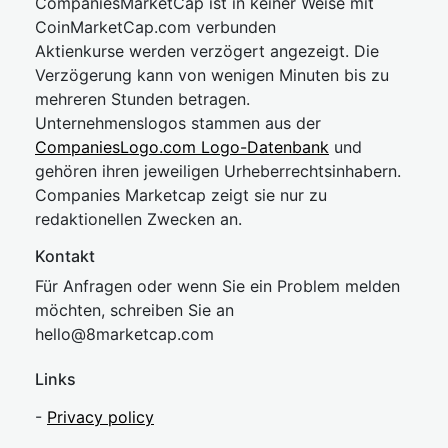
CompaniesMarketCap ist in keiner Weise mit
CoinMarketCap.com verbunden
Aktienkurse werden verzögert angezeigt. Die
Verzögerung kann von wenigen Minuten bis zu
mehreren Stunden betragen.
Unternehmenslogos stammen aus der
CompaniesLogo.com Logo-Datenbank
und
gehören ihren jeweiligen Urheberrechtsinhabern.
Companies Marketcap zeigt sie nur zu
redaktionellen Zwecken an.
Kontakt
Für Anfragen oder wenn Sie ein Problem melden
möchten, schreiben Sie an
hel
lo@8market
cap.com
Links
-
Privacy policy