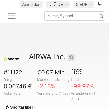
Anmelden
🇩🇪
DE
€ EUR
AiRWA Inc.
#11172
€0.07 Mio.
🇺🇸
Rang
Marktkapitalisierung
Land
0,06746 €
-2.13%
-99.97%
Aktienkurs
Veränderung (1 Tag)
Veränderung (1
Jahr)
🎾 Sportartikel