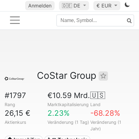
Anmelden
🇩🇪
DE
€ EUR
CoStar Group
#1797
€10.59 Mrd.
🇺🇸
Rang
Marktkapitalisierung
Land
26,15 €
2.23%
-68.28%
Aktienkurs
Veränderung (1 Tag)
Veränderung (1
Jahr)