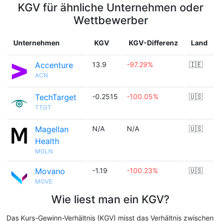
KGV für ähnliche Unternehmen oder
Wettbewerber
Unternehmen
KGV
KGV-Differenz
Land
Accenture
13.9
-97.29%
🇮🇪
ACN
TechTarget
-0.2515
-100.05%
🇺🇸
TTGT
Magellan
N/A
N/A
🇺🇸
Health
MGLN
Movano
-1.19
-100.23%
🇺🇸
MOVE
Wie liest man ein KGV?
Das Kurs-Gewinn-Verhältnis (KGV) misst das Verhältnis zwischen