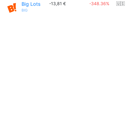
Big Lots
-13,81 €
-348.36%
🇺🇸
BIG