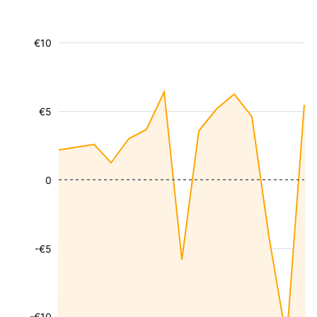
€10
€5
0
-€5
-€10