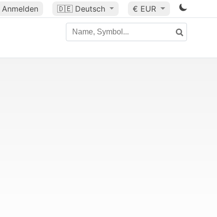
Anmelden
🇩🇪
Deutsch
€ EUR