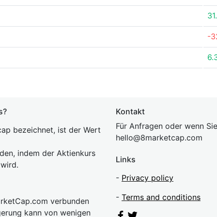
31
-3
6.
s?
Kontakt
Für Anfragen oder wenn Sie
ap bezeichnet, ist der Wert
hel
lo@8market
cap.com
rden, indem der Aktienkurs
Links
 wird.
-
Privacy policy
-
Terms and conditions
MarketCap.com verbunden
gerung kann von wenigen