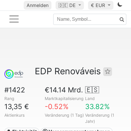
Anmelden
🇩🇪
DE
€ EUR
EDP Renováveis
#1422
€14.14 Mrd.
🇪🇸
Rang
Marktkapitalisierung
Land
13,35 €
-0.52%
33.82%
Aktienkurs
Veränderung (1 Tag)
Veränderung (1
Jahr)