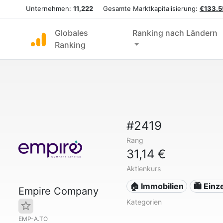
Unternehmen:
11,222
Gesamte Marktkapitalisierung:
€133.5
Globales
Ranking nach Ländern
Ranking
#2419
Rang
31,14 €
Aktienkurs
🏠 Immobilien
🛍️ Ein
Empire Company
Kategorien
EMP-A.TO