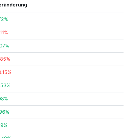
eränderung
72%
.11%
.07%
.85%
0.15%
.53%
08%
.96%
.9%