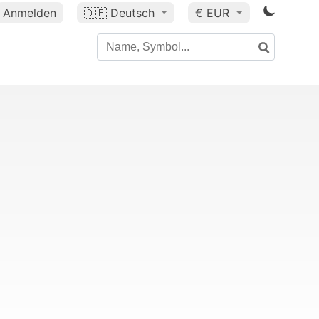
Anmelden
🇩🇪
Deutsch
€ EUR