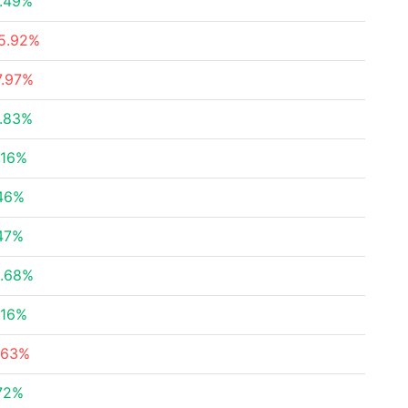
.49%
5.92%
7.97%
.83%
.16%
46%
47%
.68%
.16%
.63%
72%