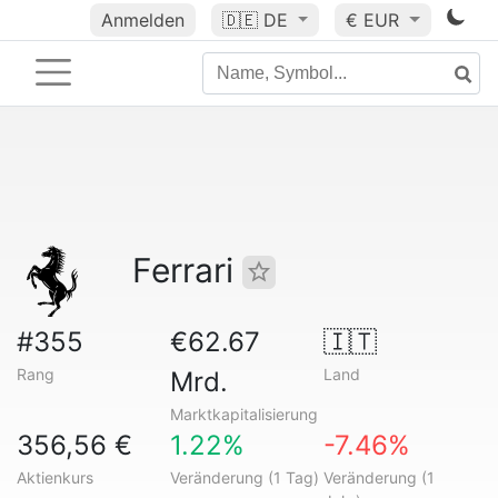
Anmelden
🇩🇪
DE
€ EUR
Ferrari
#355
€62.67
🇮🇹
Rang
Land
Mrd.
Marktkapitalisierung
356,56 €
1.22%
-7.46%
Aktienkurs
Veränderung (1 Tag)
Veränderung (1