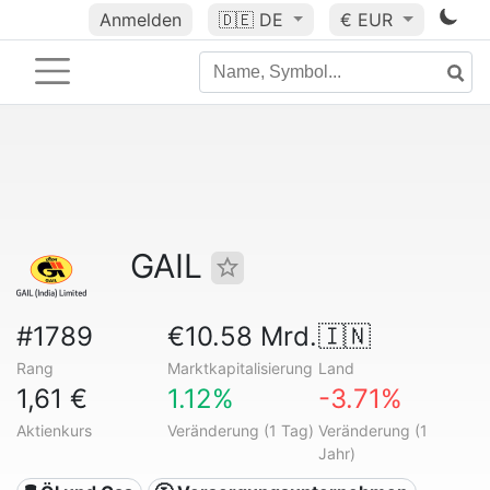
Anmelden
🇩🇪
DE
€ EUR
GAIL
#1789
€10.58 Mrd.
🇮🇳
Rang
Marktkapitalisierung
Land
1,61 €
1.12%
-3.71%
Aktienkurs
Veränderung (1 Tag)
Veränderung (1
Jahr)