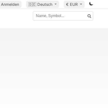
Anmelden
🇩🇪
Deutsch
€ EUR