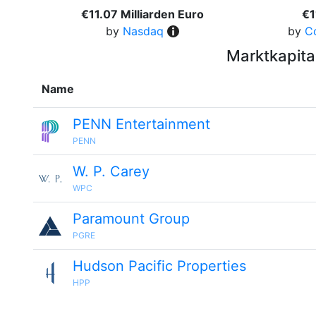
€11.07 Milliarden Euro
€1
by
Nasdaq
by
C
Marktkapita
Name
PENN Entertainment
PENN
W. P. Carey
WPC
Paramount Group
PGRE
Hudson Pacific Properties
HPP