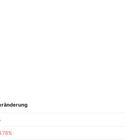
eränderung
%
4.78%