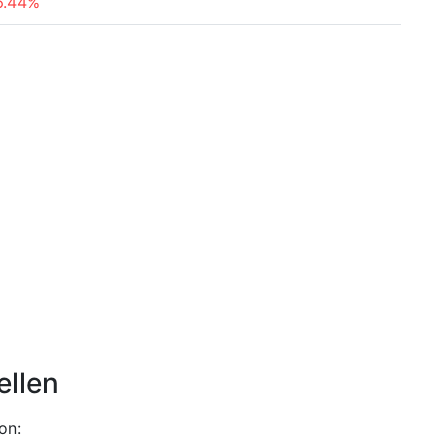
6.44%
ellen
on: