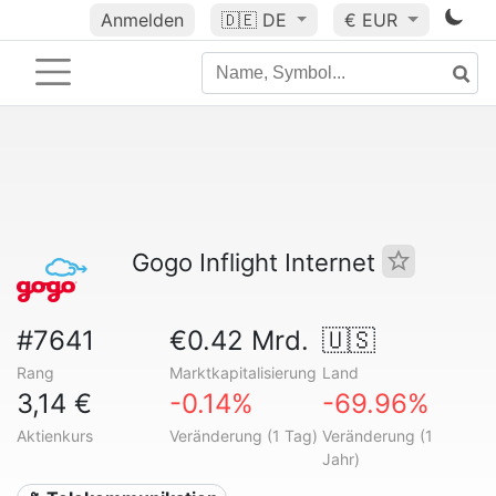
Anmelden
🇩🇪
DE
€ EUR
Gogo Inflight Internet
#7641
€0.42 Mrd.
🇺🇸
Rang
Marktkapitalisierung
Land
3,14 €
-0.14%
-69.96%
Aktienkurs
Veränderung (1 Tag)
Veränderung (1
Jahr)