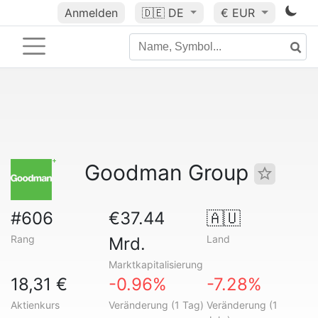
Anmelden
🇩🇪
DE
€ EUR
Goodman Group
#606
€37.44
🇦🇺
Rang
Land
Mrd.
Marktkapitalisierung
18,31 €
-0.96%
-7.28%
Aktienkurs
Veränderung (1 Tag)
Veränderung (1