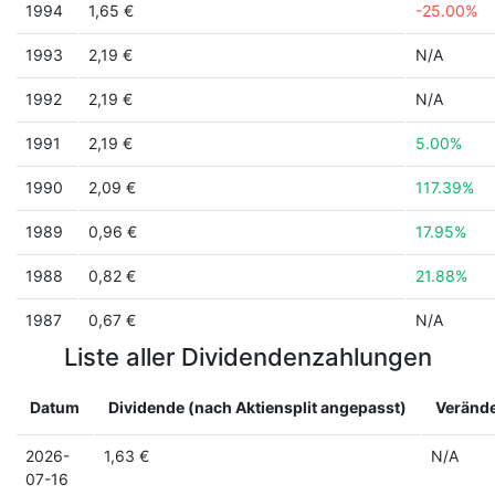
1994
1,65 €
-25.00%
1993
2,19 €
N/A
1992
2,19 €
N/A
1991
2,19 €
5.00%
1990
2,09 €
117.39%
1989
0,96 €
17.95%
1988
0,82 €
21.88%
1987
0,67 €
N/A
Liste aller Dividendenzahlungen
Datum
Dividende (nach Aktiensplit angepasst)
Veränd
2026-
1,63 €
N/A
07-16