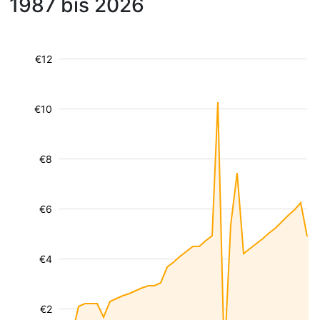
1987 bis 2026
€12
€10
€8
€6
€4
€2