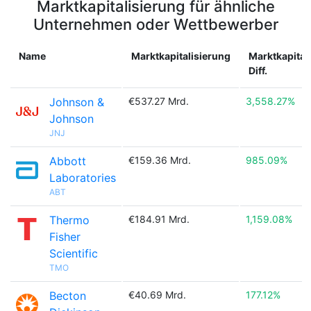
Marktkapitalisierung für ähnliche
Unternehmen oder Wettbewerber
Name
Marktkapitalisierung
Marktkapital
Diff.
Johnson &
€537.27 Mrd.
3,558.27%
Johnson
JNJ
Abbott
€159.36 Mrd.
985.09%
Laboratories
ABT
Thermo
€184.91 Mrd.
1,159.08%
Fisher
Scientific
TMO
Becton
€40.69 Mrd.
177.12%