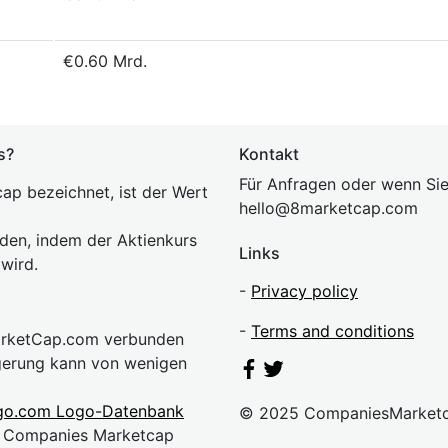
€0.60 Mrd.
s?
Kontakt
Für Anfragen oder wenn Sie
ap bezeichnet, ist der Wert
hel
lo@8market
cap.com
rden, indem der Aktienkurs
Links
 wird.
-
Privacy policy
-
Terms and conditions
MarketCap.com verbunden
gerung kann von wenigen
go.com Logo-Datenbank
© 2025 CompaniesMarket
n. Companies Marketcap