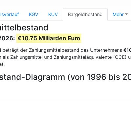
isverlauf
KGV
KUV
Bargeldbestand
Mehr
ittelbestand
 2026:
€10.75 Milliarden Euro
l
beträgt der Zahlungsmittelbestand des Unternehmens
€10
ls Zahlungsmittel und Zahlungsmitteläquivalente (CCE) und 
t.
estand-Diagramm (von 1996 bis 2