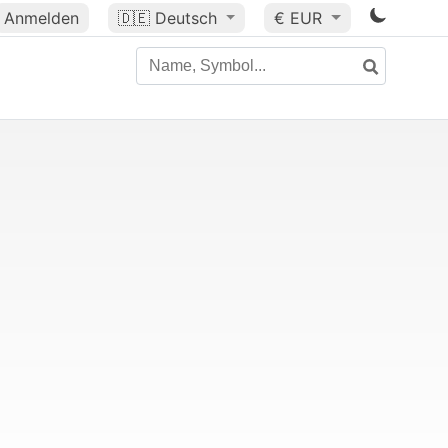
Anmelden
🇩🇪
Deutsch
€ EUR