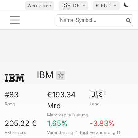
Anmelden
🇩🇪
DE
€ EUR
IBM
#83
€193.34
🇺🇸
Rang
Land
Mrd.
Marktkapitalisierung
205,22 €
1.65%
-3.83%
Aktienkurs
Veränderung (1 Tag)
Veränderung (1