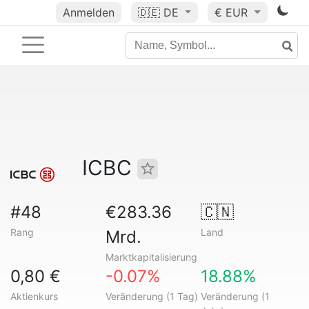
Anmelden
🇩🇪
DE
€ EUR
ICBC
#48
€283.36
🇨🇳
Rang
Land
Mrd.
Marktkapitalisierung
0,80 €
-0.07%
18.88%
Aktienkurs
Veränderung (1 Tag)
Veränderung (1