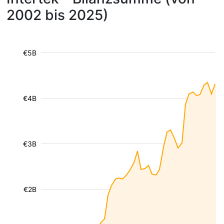
2002 bis 2025)
€5B
€4B
€3B
€2B