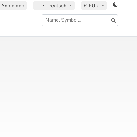
Anmelden
🇩🇪
Deutsch
€ EUR