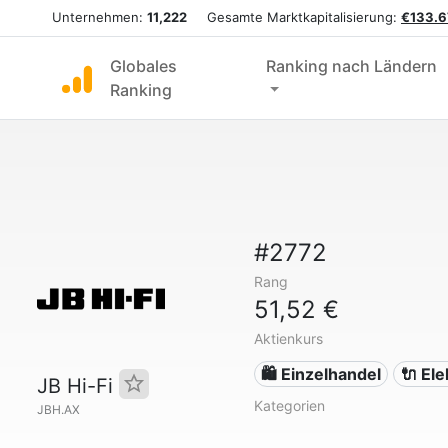
Unternehmen:
11,222
Gesamte Marktkapitalisierung:
€133.6
Globales
Ranking nach Ländern
Ranking
#2772
Rang
51,52 €
Aktienkurs
🛍️ Einzelhandel
🔌 Ele
JB Hi-Fi
Kategorien
JBH.AX