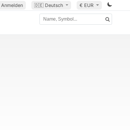
Anmelden
🇩🇪
Deutsch
€ EUR