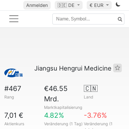
Anmelden
🇩🇪
DE
€ EUR
Jiangsu Hengrui Medicine
#467
€46.55
🇨🇳
Rang
Land
Mrd.
Marktkapitalisierung
7,01 €
4.82%
-3.76%
Aktienkurs
Veränderung (1 Tag)
Veränderung (1