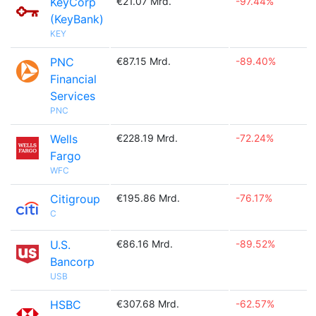
KeyCorp
€21.07 Mrd.
-97.44%
(KeyBank)
KEY
PNC
€87.15 Mrd.
-89.40%
Financial
Services
PNC
Wells
€228.19 Mrd.
-72.24%
Fargo
WFC
Citigroup
€195.86 Mrd.
-76.17%
C
U.S.
€86.16 Mrd.
-89.52%
Bancorp
USB
HSBC
€307.68 Mrd.
-62.57%