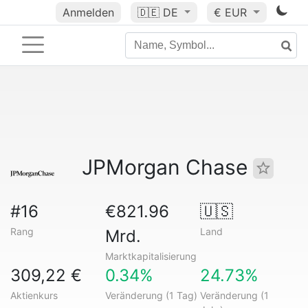
Anmelden
🇩🇪
DE
€ EUR
JPMorgan Chase
#16
€821.96
🇺🇸
Rang
Land
Mrd.
Marktkapitalisierung
309,22 €
0.34%
24.73%
Aktienkurs
Veränderung (1 Tag)
Veränderung (1