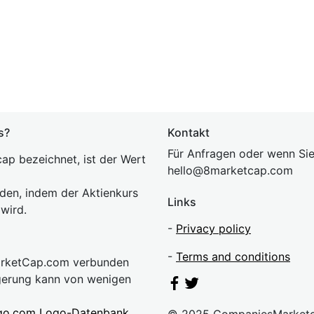
s?
Kontakt
Für Anfragen oder wenn Sie
ap bezeichnet, ist der Wert
hel
lo@8market
cap.com
rden, indem der Aktienkurs
Links
 wird.
-
Privacy policy
-
Terms and conditions
MarketCap.com verbunden
gerung kann von wenigen
go.com Logo-Datenbank