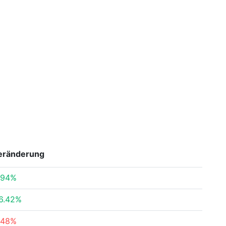
eränderung
.94%
6.42%
.48%