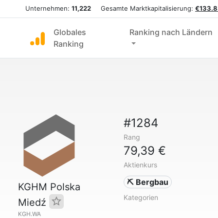
Unternehmen:
11,222
Gesamte Marktkapitalisierung:
€133.8
Globales
Ranking nach Ländern
Ranking
#1284
Rang
79,39 €
Aktienkurs
⛏️ Bergbau
KGHM Polska
Kategorien
Miedź
KGH.WA