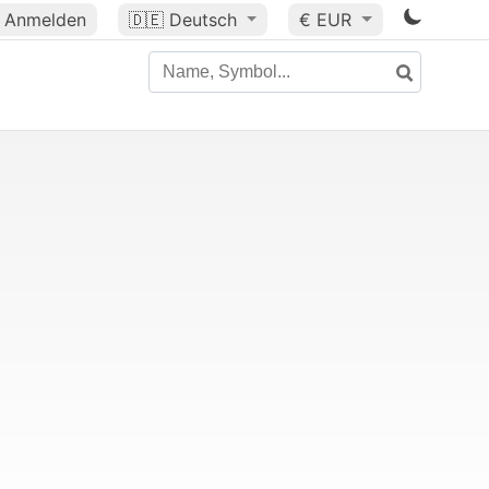
Anmelden
🇩🇪
Deutsch
€ EUR