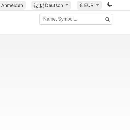
Anmelden
🇩🇪
Deutsch
€ EUR