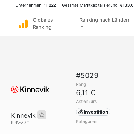
Unternehmen:
11,222
Gesamte Marktkapitalisierung:
€133.6
Globales
Ranking nach Ländern
Ranking
#5029
Rang
6,11 €
Aktienkurs
💰 Investition
Kinnevik
Kategorien
KINV-A.ST