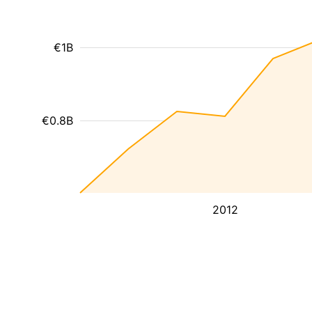
€1B
€0.8B
2012