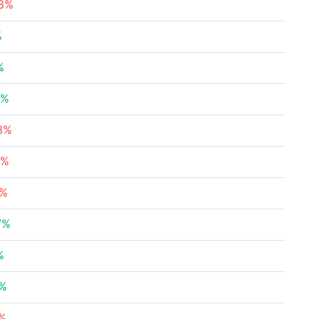
73%
%
%
3%
63%
8%
7%
7%
%
1%
2%