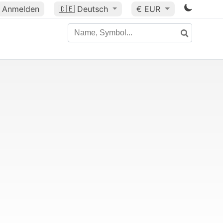
Anmelden
🇩🇪
Deutsch
€ EUR