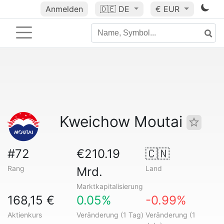
Anmelden
🇩🇪
DE
€ EUR
Kweichow Moutai
#72
€210.19
🇨🇳
Rang
Land
Mrd.
Marktkapitalisierung
168,15 €
0.05%
-0.99%
Aktienkurs
Veränderung (1 Tag)
Veränderung (1