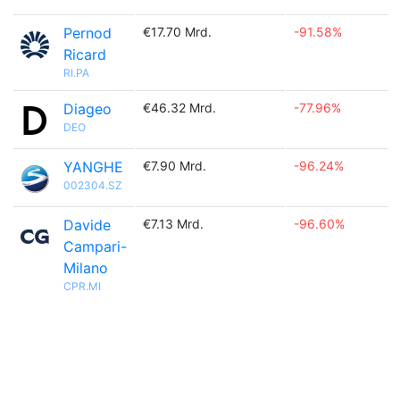
Pernod
€17.70 Mrd.
-91.58%
Ricard
RI.PA
Diageo
€46.32 Mrd.
-77.96%
DEO
YANGHE
€7.90 Mrd.
-96.24%
002304.SZ
Davide
€7.13 Mrd.
-96.60%
Campari-
Milano
CPR.MI