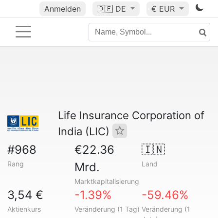
Anmelden
🇩🇪
DE
€ EUR
Life Insurance Corporation of
India (LIC)
#968
€22.36
🇮🇳
Rang
Land
Mrd.
Marktkapitalisierung
3,54 €
-1.39%
-59.46%
Aktienkurs
Veränderung (1 Tag)
Veränderung (1