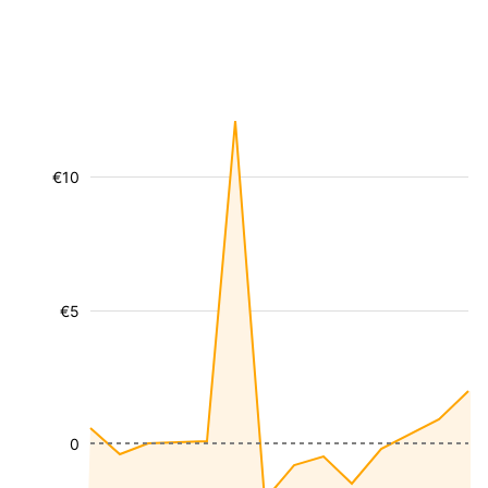
€10
€5
0